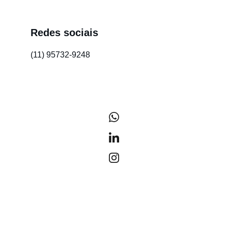
Redes sociais
(11) 95732-9248
/gandini-comunicacao-juridica
@gandinicomunicacao