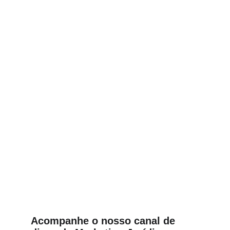
tem um artigo publicado em um veículo de 
comunicação, concede uma entrevista ou é 
citado como fonte em uma reportagem
Importante:
A presença na mídia reforça a 
imagem de especialista
gestão de redes sociais com 
conteúdo orgânico
assessoria de 
imprensa para advogados
Acompanhe o nosso canal de 