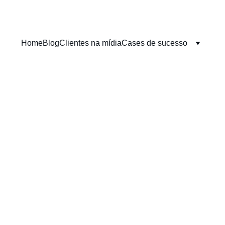
Home
Blog
Clientes na mídia
Cases de sucesso
NBOUND MARKETING
REDES SOCIAIS
INSTAGR