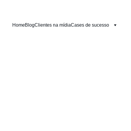
Home
Blog
Clientes na mídia
Cases de sucesso
 PÚBLICAS
OUTBOUND MARKETING
INBOUND 
rthur Gandini, jornalista e CEO da Gandini Comunicação Jurídi
6/19/2026
8 min read