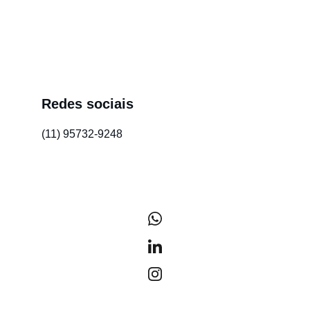
Redes sociais
Dica:
(11) 95732-9248
/gandini-comunicacao-juridica
@gandinicomunicacao