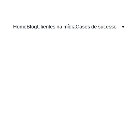
Home
Blog
Clientes na mídia
Cases de sucesso
BOUND MARKETING
REDAÇÃO SEO
GUIA COMPL
Roberta Lovato, advogada e especialista em SEO
7/4/2025
8 min read