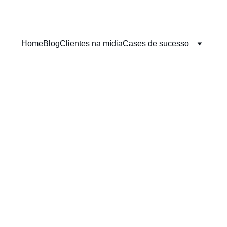
Home
Blog
Clientes na mídia
Cases de sucesso
ASSESSORIA DE IMPRENSA
RELAÇÕES PÚBLICAS